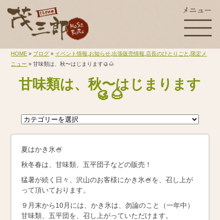
HOME
»
ブログ
»
イベント情報
,
お知らせ
,
出張販売情報
,
店長のひとりごと
,
限定メ
ニュー
» 甘味類は、秋〜はじまります🥮🌰
甘味類は、秋〜はじまります
🥮🌰
夏はかき氷🍧
秋冬春は、甘味類、五平団子などの販売！
猛暑が続く日々、沢山のお客様にかき氷🍧を、召し上が
って頂いております。
９月末から10月には、かき氷は、勿論のこと（一年中）
甘味類、五平団を、召し上がっていただけます。