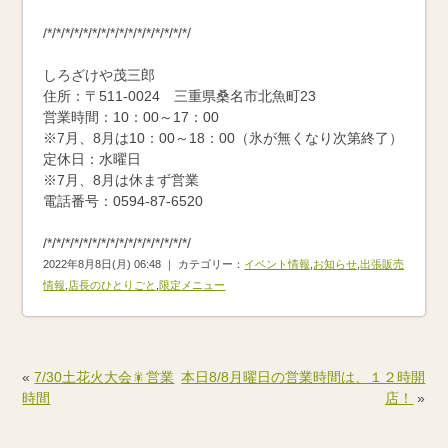
/*/*/*/*/*/*/*/*/*/*/*/*/*/*/*/*/
しろざけや茂三郎
住所：〒511-0024 三重県桑名市北魚町23
営業時間：10：00～17：00
※7月、8月は10：00～18：00（氷が無くなり次第終了）
定休日：水曜日
※7月、8月は休まず営業
電話番号：0594-87-6520
/*/*/*/*/*/*/*/*/*/*/*/*/*/*/*/*/
2022年8月8日(月) 06:48 ｜ カテゴリー：
イベント情報
,
お知らせ
,
出張販売
情報
,
店長のひとりごと
,
限定メニュー
«
7/30土花火大会🎇営業
本日8/8月曜日の営業時間は、１２時開
時間
店！
»