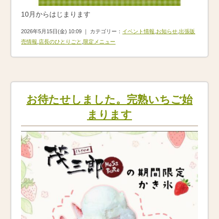
10月からはじまります
2026年5月15日(金) 10:09 ｜ カテゴリー：
イベント情報
,
お知らせ
,
出張販
売情報
,
店長のひとりごと
,
限定メニュー
お待たせしました。完熟いちご始
まります