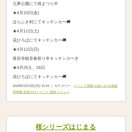
九華公園にて桜まつり🌸
★4月10日(金)
ほらふき村にてキッチンカー🚚
★4月11日(土)
花ひろばにてキッチンカー🚚
★4月12日(日)
甚目寺観音春祭り🌸キッチンカーき
★4月25土、26日
花ひろばにてキッチンカー🚚
2026年3月23日(月) 15:43 ｜ カテゴリー：
イベント情報
,
お知らせ
,
出張販
売情報
,
店長のひとりごと
,
限定メニュー
桜シリーズはじまる