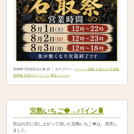
2026年7月28日(火) 06:15 ｜ カテゴリー：
イベント情報
,
お知らせ
,
出張販
売情報
,
店長のひとりごと
,
限定メニュー
完熟いちご🍓→パイン🍍
沢山の方に召し上がって頂いた完熟いちご🍓は、完売し
ました。