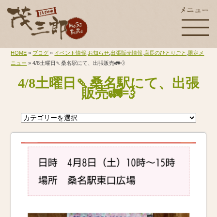
HOME
»
ブログ
»
イベント情報
,
お知らせ
,
出張販売情報
,
店長のひとりごと
,
限定メ
ニュー
» 4/8土曜日🍡桑名駅にて、出張販売🚛💨
4/8土曜日🍡桑名駅にて、出張
販売🚛💨