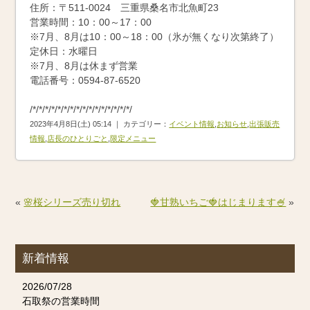
住所：〒511-0024 三重県桑名市北魚町23
営業時間：10：00～17：00
※7月、8月は10：00～18：00（氷が無くなり次第終了）
定休日：水曜日
※7月、8月は休まず営業
電話番号：0594-87-6520
/*/*/*/*/*/*/*/*/*/*/*/*/*/*/*/*/
2023年4月8日(土) 05:14 ｜ カテゴリー：
イベント情報
,
お知らせ
,
出張販売
情報
,
店長のひとりごと
,
限定メニュー
«
🌸桜シリーズ売り切れ
🍓甘熟いちご🍓はじまります🍧
»
新着情報
2026/07/28
石取祭の営業時間