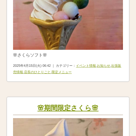
🌸さくらソフト🌸
2025年4月15日(火) 06:42 ｜ カテゴリー：
イベント情報
,
お知らせ
,
出張販
売情報
,
店長のひとりごと
,
限定メニュー
🌸期間限定さくら🌸