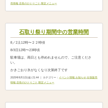
売情報
,
店長のひとりごと
,
限定メニュー
石取り祭り期間中の営業時間
8／2土12時〜２２時頃
8/3日12時〜23時頃
駐車場は、両日とも停めれませんので、ご注意くださ
い。
かきごおり氷がなくなり次第終了です
2025年8月1日(金) 21:44 ｜ カテゴリー：
イベント情報
,
お知らせ
,
出張販売
情報
,
店長のひとりごと
,
限定メニュー