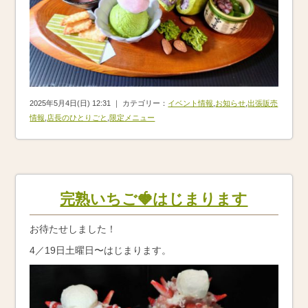
2025年5月4日(日) 12:31 ｜ カテゴリー：
イベント情報
,
お知らせ
,
出張販売
情報
,
店長のひとりごと
,
限定メニュー
完熟いちご🍓はじまります
お待たせしました！
4／19日土曜日〜はじまります。