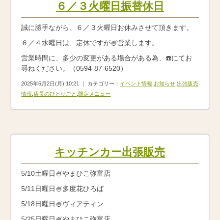
６／３火曜日振替休日
誠に勝手ながら、６／３火曜日お休みさせて頂きます。
６／４水曜日は、定休ですが🍧営業します。
営業時間に、多少の変更がある場合がある為、☎️にてお
尋ねください。（0594-87-6520）
2025年6月2日(月) 10:21 ｜ カテゴリー：
イベント情報
,
お知らせ
,
出張販売
情報
,
店長のひとりごと
,
限定メニュー
キッチンカー出張販売
5/10土曜日🍧やまひこ弥富店
5/11日曜日🍧多度花ひろば
5/18日曜日🍧ヴィアティン
5/25日曜日🍧やまひこ弥富店