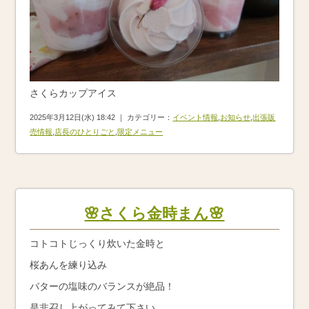
さくらカップアイス
2025年3月12日(水) 18:42 ｜ カテゴリー：
イベント情報
,
お知らせ
,
出張販
売情報
,
店長のひとりごと
,
限定メニュー
🌸さくら金時まん🌸
コトコトじっくり炊いた金時と
桜あんを練り込み
バターの塩味のバランスが絶品！
是非召し上がってみて下さい