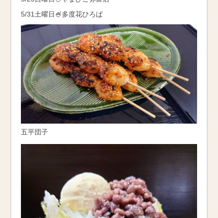
5/31土曜日🍧多度花ひろば
五平団子