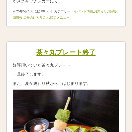
かき氷キッチンカーにて
2025年5月10日(土) 08:06 ｜ カテゴリー：
イベント情報
,
お知らせ
,
出張販
売情報
,
店長のひとりごと
,
限定メニュー
茶々丸プレート終了
好評頂いていた茶々丸プレート
一旦終了します。
また、夏が終わり秋から、はじまります。