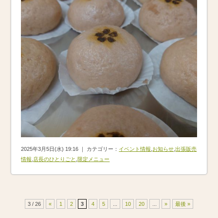
2025年3月5日(水) 19:16 ｜ カテゴリー：
イベント情報
,
お知らせ
,
出張販売
情報
,
店長のひとりごと
,
限定メニュー
3 / 26
«
1
2
3
4
5
...
10
20
...
»
最後 »